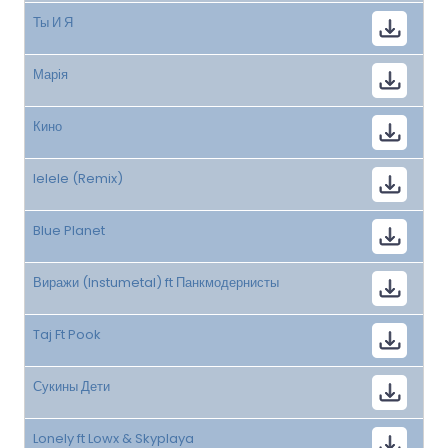
Ты И Я
Марія
Кино
Ielele (Remix)
Blue Planet
Виражи (Instumetal) ft Панкмодернисты
Taj Ft Pook
Сукины Дети
Lonely ft Lowx & Skyplaya